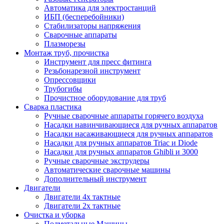
Автоматика для электростанций
ИБП (бесперебойники)
Стабилизаторы напряжения
Сварочные аппараты
Плазморезы
Монтаж труб, прочистка
Инструмент для пресс фитинга
Резьбонарезной инструмент
Опрессовщики
Трубогибы
Прочистное оборудование для труб
Сварка пластика
Ручные сварочные аппараты горячего воздуха
Насадки навинчивающиеся для ручных аппаратов
Насадки насаживающиеся для ручных аппаратов
Насадки для ручных аппаратов Triac и Diode
Насадки для ручных аппаратов Ghibli и 3000
Ручные сварочные экструдеры
Автоматические сварочные машины
Дополнительный инструмент
Двигатели
Двигатели 4х тактные
Двигатели 2х тактные
Очистка и уборка
Подметальные Машины