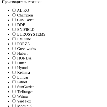
Производитель техники
AL-KO
Champion
Cub Cadet
DDE
ENIFIELD
EUROSYSTEMS
EVOline
FORZA
Greenworks
Habert
HONDA
Huter
Hyundai
Kettama
Limpar
Patriot
SunGarden
Tielburger
Weima
Yard Fox
Мобил К