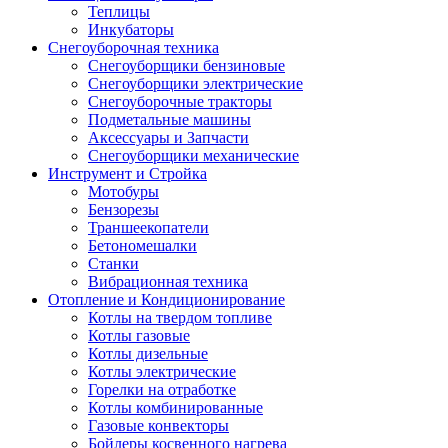
Теплицы
Инкубаторы
Снегоуборочная техника
Снегоуборщики бензиновые
Снегоуборщики электрические
Снегоуборочные тракторы
Подметальные машины
Аксессуары и Запчасти
Снегоуборщики механические
Инструмент и Стройка
Мотобуры
Бензорезы
Траншеекопатели
Бетономешалки
Станки
Вибрационная техника
Отопление и Кондиционирование
Котлы на твердом топливе
Котлы газовые
Котлы дизельные
Котлы электрические
Горелки на отработке
Котлы комбинированные
Газовые конвекторы
Бойлеры косвенного нагрева