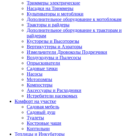
Триммеры электрические
Насадки на Триммеры
Культиваторы и мотоблоки
Дополнительное оборудование к мотоблокам
Тракторы и райдеры
Дополнительное оборудование к тракторам и
райдерам
Кусторезы и Высоторезы
Вертикуттеры и Аэраторы
Измельчители Дровоколы Подрезчики
Воздуходувы и Пылесосы
Опрыскиватели
Садовые тачки
Насосы
Мотопомпы
Компостеры
Аксессуары и Расходники
Истребители насекомых
Комфорт на участке
Садовая мебель
Садовый душ
Туалеты
Костровые чаши
Коптильни
Теплицы и Инкубаторы