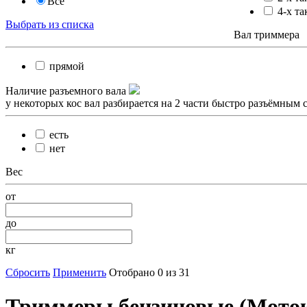
Все
4-х та
Выбрать из списка
Вал триммера
прямой
Наличие разъемного вала
у некоторых кос вал разбирается на 2 части быстро разъёмным 
есть
нет
Вес
от
до
кг
Сбросить
Применить
Отобрано 0 из 31
Триммеры бензиновые (Моток