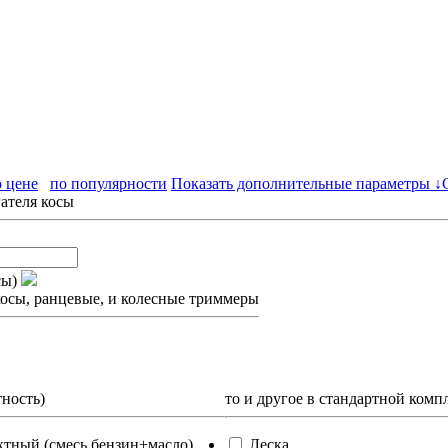
о цене
по популярности
Показать дополнительные параметры ↓
ателя косы
сы)
осы, ранцевые, и колесные триммеры
тность)
то и другое в стандартной комп
ктный (смесь бензин+масло)
Леска