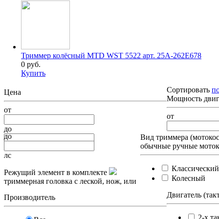
Триммер колёсный MTD WST 5522 арт. 25A-262E678
0 руб.
Купить
Сортировать
п
Цена
Мощность двиг
от
от
до
до
Вид триммера (мотоко
обычные ручные моток
лс
Классический
Режущий элемент в комплекте
Колесный
триммерная головка с леской, нож, или
Двигатель (так
Производитель
2-х та