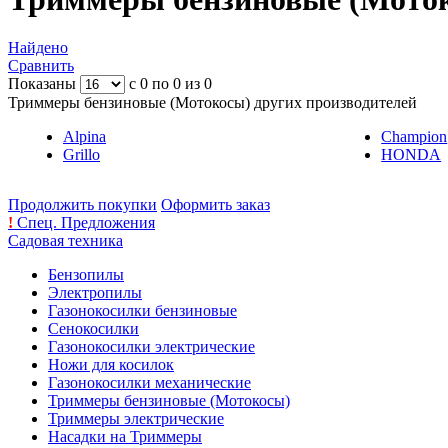
Найдено
Сравнить
Показаны
с 0 по 0 из 0
Триммеры бензиновые (Мотокосы) других производителей
Alpina
Champion
Grillo
HONDA
Продолжить покупки
Оформить заказ
!
Спец. Предложения
Садовая техника
Бензопилы
Электропилы
Газонокосилки бензиновые
Сенокосилки
Газонокосилки электрические
Ножи для косилок
Газонокосилки механические
Триммеры бензиновые (Мотокосы)
Триммеры электрические
Насадки на Триммеры