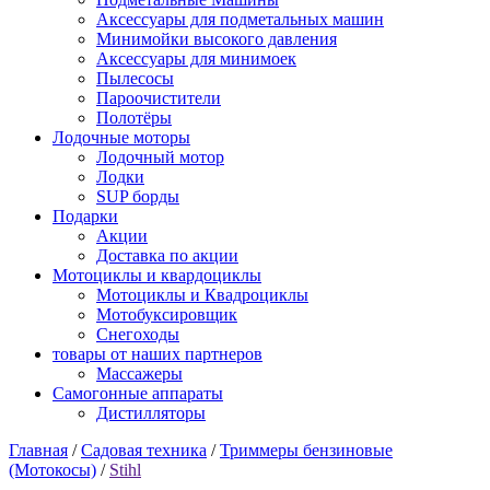
Аксессуары для подметальных машин
Минимойки высокого давления
Аксессуары для минимоек
Пылесосы
Пароочистители
Полотёры
Лодочные моторы
Лодочный мотор
Лодки
SUP борды
Подарки
Акции
Доставка по акции
Мотоциклы и квардоциклы
Мотоциклы и Квадроциклы
Мотобуксировщик
Снегоходы
товары от наших партнеров
Массажеры
Самогонные аппараты
Дистилляторы
Главная
/
Садовая техника
/
Триммеры бензиновые
(Мотокосы)
/
Stihl