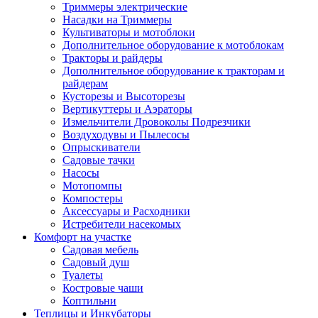
Триммеры электрические
Насадки на Триммеры
Культиваторы и мотоблоки
Дополнительное оборудование к мотоблокам
Тракторы и райдеры
Дополнительное оборудование к тракторам и
райдерам
Кусторезы и Высоторезы
Вертикуттеры и Аэраторы
Измельчители Дровоколы Подрезчики
Воздуходувы и Пылесосы
Опрыскиватели
Садовые тачки
Насосы
Мотопомпы
Компостеры
Аксессуары и Расходники
Истребители насекомых
Комфорт на участке
Садовая мебель
Садовый душ
Туалеты
Костровые чаши
Коптильни
Теплицы и Инкубаторы