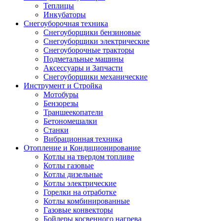
Теплицы
Инкубаторы
Снегоуборочная техника
Снегоуборщики бензиновые
Снегоуборщики электрические
Снегоуборочные тракторы
Подметальные машины
Аксессуары и Запчасти
Снегоуборщики механические
Инструмент и Стройка
Мотобуры
Бензорезы
Траншеекопатели
Бетономешалки
Станки
Вибрационная техника
Отопление и Кондиционирование
Котлы на твердом топливе
Котлы газовые
Котлы дизельные
Котлы электрические
Горелки на отработке
Котлы комбинированные
Газовые конвекторы
Бойлеры косвенного нагрева