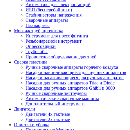
Автоматика для электростанций
ИБП (бесперебойники)
Стабилизаторы напряжения
Сварочные аппараты
Плазморезы
Монтаж труб, прочистка
Инструмент для пресс фитинга
Резьбонарезной инструмент
Опрессовщики
Трубогибы
Прочистное оборудование для труб
Сварка пластика
Ручные сварочные аппараты горячего воздуха
Насадки навинчивающиеся для ручных аппаратов
Насадки насаживающиеся для ручных аппаратов
Насадки для ручных аппаратов Triac и Diode
Насадки для ручных аппаратов Ghibli и 3000
Ручные сварочные экструдеры
Автоматические сварочные машины
Дополнительный инструмент
Двигатели
Двигатели 4х тактные
Двигатели 2х тактные
Очистка и уборка
Подметальные Машины