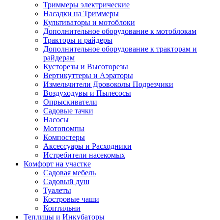
Триммеры электрические
Насадки на Триммеры
Культиваторы и мотоблоки
Дополнительное оборудование к мотоблокам
Тракторы и райдеры
Дополнительное оборудование к тракторам и
райдерам
Кусторезы и Высоторезы
Вертикуттеры и Аэраторы
Измельчители Дровоколы Подрезчики
Воздуходувы и Пылесосы
Опрыскиватели
Садовые тачки
Насосы
Мотопомпы
Компостеры
Аксессуары и Расходники
Истребители насекомых
Комфорт на участке
Садовая мебель
Садовый душ
Туалеты
Костровые чаши
Коптильни
Теплицы и Инкубаторы