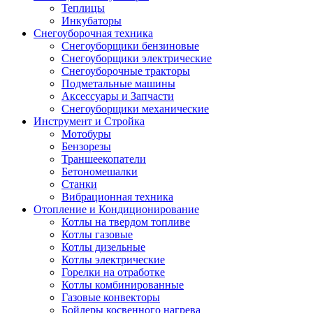
Теплицы
Инкубаторы
Снегоуборочная техника
Снегоуборщики бензиновые
Снегоуборщики электрические
Снегоуборочные тракторы
Подметальные машины
Аксессуары и Запчасти
Снегоуборщики механические
Инструмент и Стройка
Мотобуры
Бензорезы
Траншеекопатели
Бетономешалки
Станки
Вибрационная техника
Отопление и Кондиционирование
Котлы на твердом топливе
Котлы газовые
Котлы дизельные
Котлы электрические
Горелки на отработке
Котлы комбинированные
Газовые конвекторы
Бойлеры косвенного нагрева