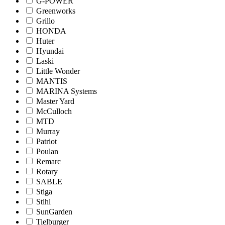
G-POWER
Greenworks
Grillo
HONDA
Huter
Hyundai
Laski
Little Wonder
MANTIS
MARINA Systems
Master Yard
McCulloch
MTD
Murray
Patriot
Poulan
Remarc
Rotary
SABLE
Stiga
Stihl
SunGarden
Tielburger