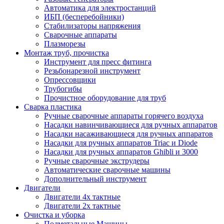
Автоматика для электростанций
ИБП (бесперебойники)
Стабилизаторы напряжения
Сварочные аппараты
Плазморезы
Монтаж труб, прочистка
Инструмент для пресс фитинга
Резьбонарезной инструмент
Опрессовщики
Трубогибы
Прочистное оборудование для труб
Сварка пластика
Ручные сварочные аппараты горячего воздуха
Насадки навинчивающиеся для ручных аппаратов
Насадки насаживающиеся для ручных аппаратов
Насадки для ручных аппаратов Triac и Diode
Насадки для ручных аппаратов Ghibli и 3000
Ручные сварочные экструдеры
Автоматические сварочные машины
Дополнительный инструмент
Двигатели
Двигатели 4х тактные
Двигатели 2х тактные
Очистка и уборка
Подметальные Машины