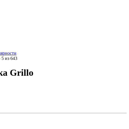
лярности
5 из 643
а Grillo