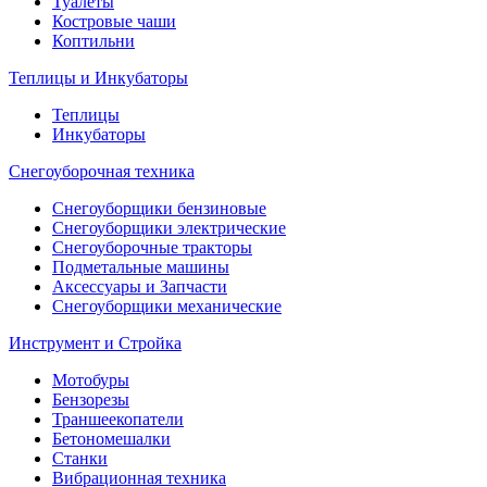
Туалеты
Костровые чаши
Коптильни
Теплицы и Инкубаторы
Теплицы
Инкубаторы
Снегоуборочная техника
Снегоуборщики бензиновые
Снегоуборщики электрические
Снегоуборочные тракторы
Подметальные машины
Аксессуары и Запчасти
Снегоуборщики механические
Инструмент и Стройка
Мотобуры
Бензорезы
Траншеекопатели
Бетономешалки
Станки
Вибрационная техника