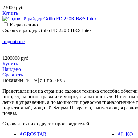
23000 руб.
Купить
К сравнению
Садовый райдер Grillo FD 220R B&S Intek
подробнее
1200000 руб.
Купить
Найдено
Сравнить
Показаны
с 1 по 5 из 5
Представленная на странице садовая техника способна облегчи
посадку, на покос травы или уборку старых листьев. Известны
легки в управлении, а по мощности превосходят аналогичные 
портативный, мощный. Фирма Husqvarna, выпускающая разнооб
почвы.
Садовая техника других производителей
AGROSTAR
AL-KO