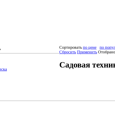
Сортировать
по цене
по попу
ь
Сбросить
Применить
Отобрано 
Садовая техник
иска