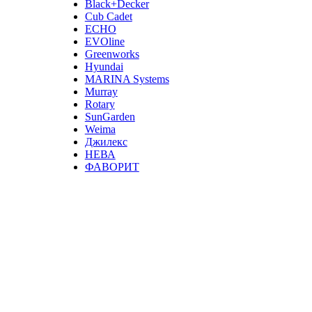
Black+Decker
Cub Cadet
ECHO
EVOline
Greenworks
Hyundai
MARINA Systems
Murray
Rotary
SunGarden
Weima
Джилекс
НЕВА
ФАВОРИТ