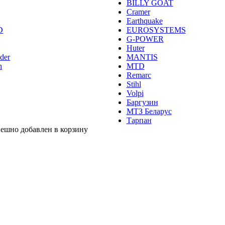
BILLY GOAT
Cramer
Earthquake
D
EUROSYSTEMS
G-POWER
Huter
nder
MANTIS
h
MTD
Remarc
Stihl
Volpi
Баргузин
МТЗ Беларус
Тарпан
пешно добавлен в корзину