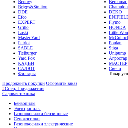
Benovy
Bercomac
Briggs&Stratton
Champion
DDE
DEKO
Efco
ENIFIEL
EXPERT
Flymo
Grillo
HONDA
Laski
Little Wo
Master Yard
McCulloc
Patriot
Poulan
SABLE
Stiga
Tielburger
Unipump
Yard Fox
Агростар
КАДВИ
МАСТЕР
САЛЮТ
Свечи
Фильтры
Товар ус
Продолжить покупки
Оформить заказ
!
Спец. Предложения
Садовая техника
Бензопилы
Электропилы
Газонокосилки бензиновые
Сенокосилки
Газонокосилки электрические