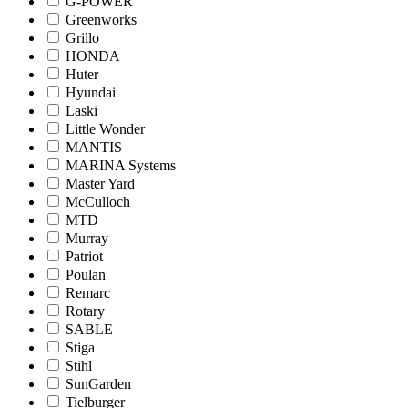
G-POWER
Greenworks
Grillo
HONDA
Huter
Hyundai
Laski
Little Wonder
MANTIS
MARINA Systems
Master Yard
McCulloch
MTD
Murray
Patriot
Poulan
Remarc
Rotary
SABLE
Stiga
Stihl
SunGarden
Tielburger