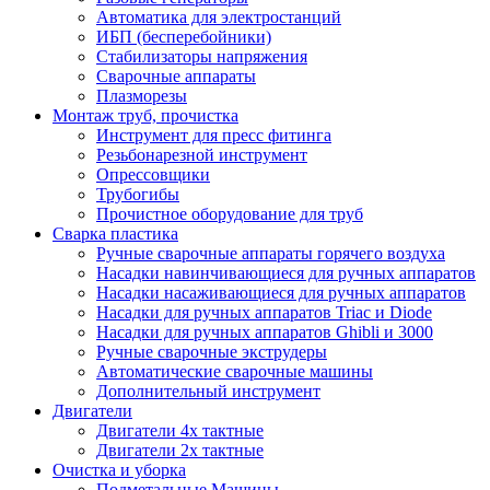
Автоматика для электростанций
ИБП (бесперебойники)
Стабилизаторы напряжения
Сварочные аппараты
Плазморезы
Монтаж труб, прочистка
Инструмент для пресс фитинга
Резьбонарезной инструмент
Опрессовщики
Трубогибы
Прочистное оборудование для труб
Сварка пластика
Ручные сварочные аппараты горячего воздуха
Насадки навинчивающиеся для ручных аппаратов
Насадки насаживающиеся для ручных аппаратов
Насадки для ручных аппаратов Triac и Diode
Насадки для ручных аппаратов Ghibli и 3000
Ручные сварочные экструдеры
Автоматические сварочные машины
Дополнительный инструмент
Двигатели
Двигатели 4х тактные
Двигатели 2х тактные
Очистка и уборка
Подметальные Машины