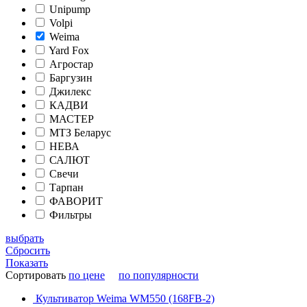
Unipump
Volpi
Weima
Yard Fox
Агростар
Баргузин
Джилекс
КАДВИ
МАСТЕР
МТЗ Беларус
НЕВА
САЛЮТ
Свечи
Тарпан
ФАВОРИТ
Фильтры
выбрать
Сбросить
Показать
Сортировать
по цене
по популярности
Культиватор Weima WM550 (168FB-2)