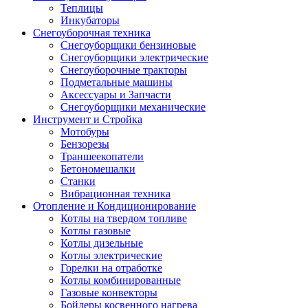
Теплицы
Инкубаторы
Снегоуборочная техника
Снегоуборщики бензиновые
Снегоуборщики электрические
Снегоуборочные тракторы
Подметальные машины
Аксессуары и Запчасти
Снегоуборщики механические
Инструмент и Стройка
Мотобуры
Бензорезы
Траншеекопатели
Бетономешалки
Станки
Вибрационная техника
Отопление и Кондиционирование
Котлы на твердом топливе
Котлы газовые
Котлы дизельные
Котлы электрические
Горелки на отработке
Котлы комбинированные
Газовые конвекторы
Бойлеры косвенного нагрева