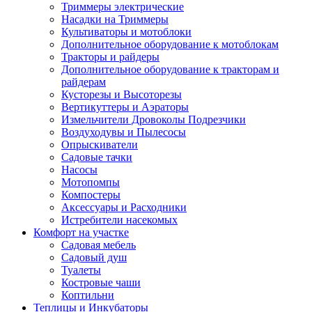
Триммеры электрические
Насадки на Триммеры
Культиваторы и мотоблоки
Дополнительное оборудование к мотоблокам
Тракторы и райдеры
Дополнительное оборудование к тракторам и
райдерам
Кусторезы и Высоторезы
Вертикуттеры и Аэраторы
Измельчители Дровоколы Подрезчики
Воздуходувы и Пылесосы
Опрыскиватели
Садовые тачки
Насосы
Мотопомпы
Компостеры
Аксессуары и Расходники
Истребители насекомых
Комфорт на участке
Садовая мебель
Садовый душ
Туалеты
Костровые чаши
Коптильни
Теплицы и Инкубаторы