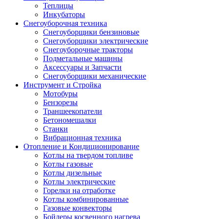
Теплицы
Инкубаторы
Снегоуборочная техника
Снегоуборщики бензиновые
Снегоуборщики электрические
Снегоуборочные тракторы
Подметальные машины
Аксессуары и Запчасти
Снегоуборщики механические
Инструмент и Стройка
Мотобуры
Бензорезы
Траншеекопатели
Бетономешалки
Станки
Вибрационная техника
Отопление и Кондиционирование
Котлы на твердом топливе
Котлы газовые
Котлы дизельные
Котлы электрические
Горелки на отработке
Котлы комбинированные
Газовые конвекторы
Бойлеры косвенного нагрева