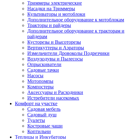
Триммеры электрические
Насадки на Триммеры
Культиваторы и мотоблоки
Дополнительное оборудование к мотоблокам
Тракторы и райдеры
Дополнительное оборудование к тракторам и
райдерам
Кусторезы и Высоторезы
Вертикуттеры и Аэраторы
Измельчители Дровоколы Подрезчики
Воздуходувы и Пылесосы
Опрыскиватели
Садовые тачки
Насосы
Мотопомпы
Компостеры
Аксессуары и Расходники
Истребители насекомых
Комфорт на участке
Садовая мебель
Садовый душ
Туалеты
Костровые чаши
Коптильни
Теплицы и Инкубаторы