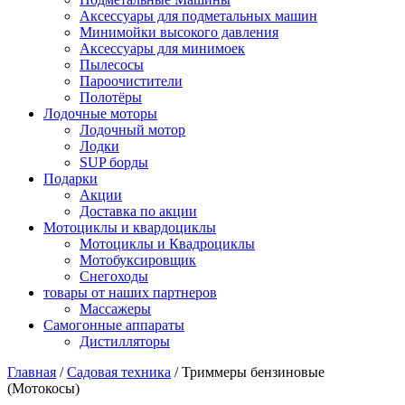
Аксессуары для подметальных машин
Минимойки высокого давления
Аксессуары для минимоек
Пылесосы
Пароочистители
Полотёры
Лодочные моторы
Лодочный мотор
Лодки
SUP борды
Подарки
Акции
Доставка по акции
Мотоциклы и квардоциклы
Мотоциклы и Квадроциклы
Мотобуксировщик
Снегоходы
товары от наших партнеров
Массажеры
Самогонные аппараты
Дистилляторы
Главная
/
Садовая техника
/
Триммеры бензиновые
(Мотокосы)