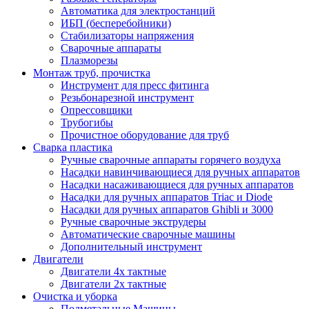
Автоматика для электростанций
ИБП (бесперебойники)
Стабилизаторы напряжения
Сварочные аппараты
Плазморезы
Монтаж труб, прочистка
Инструмент для пресс фитинга
Резьбонарезной инструмент
Опрессовщики
Трубогибы
Прочистное оборудование для труб
Сварка пластика
Ручные сварочные аппараты горячего воздуха
Насадки навинчивающиеся для ручных аппаратов
Насадки насаживающиеся для ручных аппаратов
Насадки для ручных аппаратов Triac и Diode
Насадки для ручных аппаратов Ghibli и 3000
Ручные сварочные экструдеры
Автоматические сварочные машины
Дополнительный инструмент
Двигатели
Двигатели 4х тактные
Двигатели 2х тактные
Очистка и уборка
Подметальные Машины