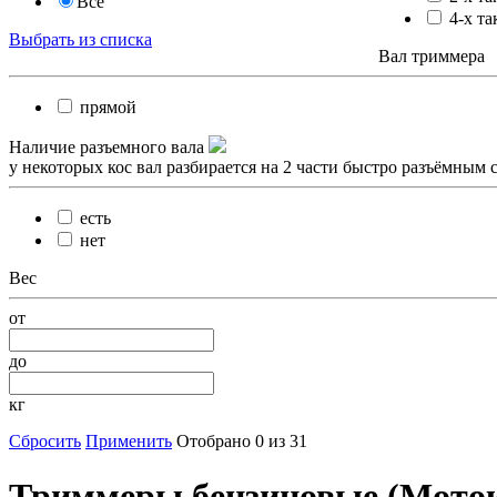
Все
4-х та
Выбрать из списка
Вал триммера
прямой
Наличие разъемного вала
у некоторых кос вал разбирается на 2 части быстро разъёмным 
есть
нет
Вес
от
до
кг
Сбросить
Применить
Отобрано 0 из 31
Триммеры бензиновые (Мото