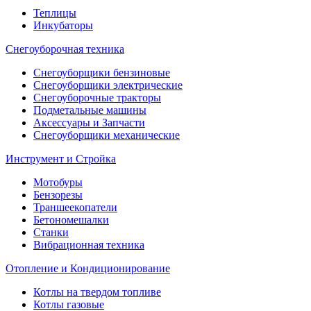
Теплицы
Инкубаторы
Снегоуборочная техника
Снегоуборщики бензиновые
Снегоуборщики электрические
Снегоуборочные тракторы
Подметальные машины
Аксессуары и Запчасти
Снегоуборщики механические
Инструмент и Стройка
Мотобуры
Бензорезы
Траншеекопатели
Бетономешалки
Станки
Вибрационная техника
Отопление и Кондиционирование
Котлы на твердом топливе
Котлы газовые