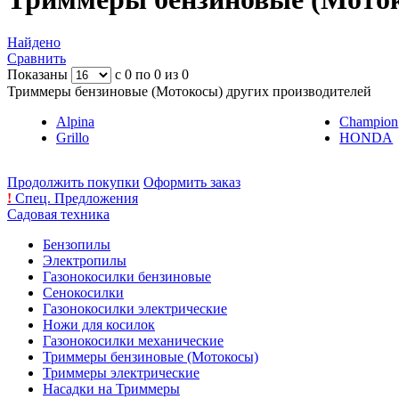
Найдено
Сравнить
Показаны
с 0 по 0 из 0
Триммеры бензиновые (Мотокосы) других производителей
Alpina
Champion
Grillo
HONDA
Продолжить покупки
Оформить заказ
!
Спец. Предложения
Садовая техника
Бензопилы
Электропилы
Газонокосилки бензиновые
Сенокосилки
Газонокосилки электрические
Ножи для косилок
Газонокосилки механические
Триммеры бензиновые (Мотокосы)
Триммеры электрические
Насадки на Триммеры