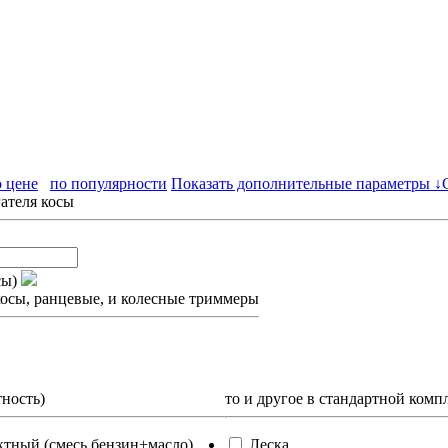
о цене
по популярности
Показать дополнительные параметры ↓
ателя косы
сы)
осы, ранцевые, и колесные триммеры
тность)
то и другое в стандартной комп
ктный (смесь бензин+масло)
Леска