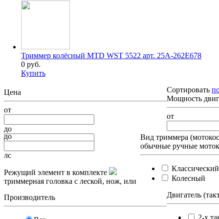
Триммер колёсный MTD WST 5522 арт. 25A-262E678
0 руб.
Купить
Сортировать
п
Цена
Мощность двиг
от
от
до
до
Вид триммера (мотоко
обычные ручные моток
лс
Классический
Режущий элемент в комплекте
Колесный
триммерная головка с леской, нож, или
Двигатель (так
Производитель
2-х та